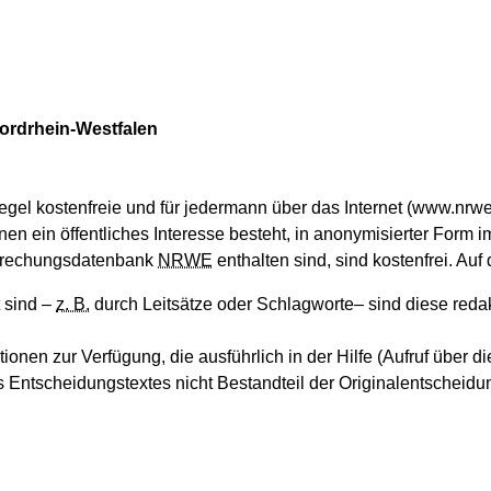
Nordrhein-Westfalen
Regel kostenfreie und für jedermann über das Internet (www.nrw
en ein öffentliches Interesse besteht, in anonymisierter Form 
sprechungsdatenbank
NRWE
enthalten sind, sind kostenfrei. Auf
t sind –
z. B.
durch Leitsätze oder Schlagworte– sind diese reda
nen zur Verfügung, die ausführlich in der Hilfe (Aufruf über di
 Entscheidungstextes nicht Bestandteil der Originalentscheidu